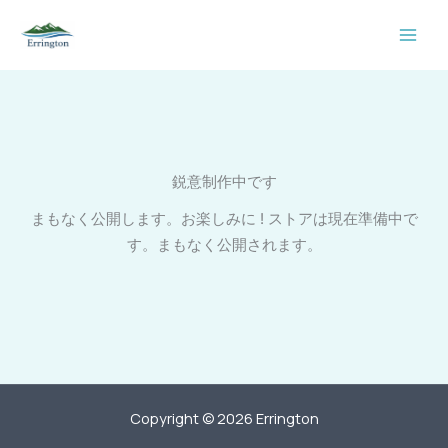
内
容
を
ス
キ
ッ
プ
鋭意制作中です
まもなく公開します。お楽しみに ! ストアは現在準備中で
す。まもなく公開されます。
Copyright © 2026 Errington