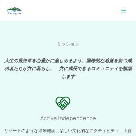
内
容
を
ス
キ
ッ
ミッション
プ
人生の最終章を心豊かに楽しめるよう、国際的な感覚を持つ成
功者たちが共に暮らし、 共に成長できるコミュニティを構築
します
Active Independence
リゾートのような運動施設、楽しい文化的なアクティビティ、上質