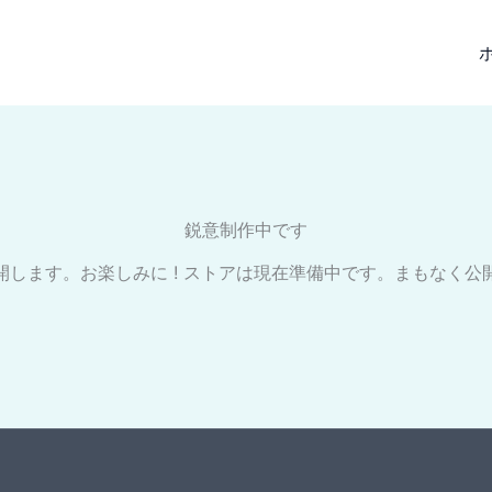
鋭意制作中です
開します。お楽しみに ! ストアは現在準備中です。まもなく公