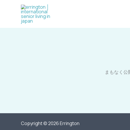
内
容
を
ス
キ
ッ
プ
まもなく公
Copyright © 2026 Errington